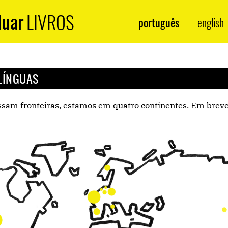
duar
LIVROS
português
english
LÍNGUAS
ssam fronteiras, estamos em quatro continentes. Em brev