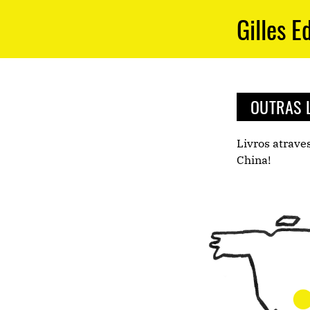
Gilles E
OUTRAS 
Livros atrave
China!