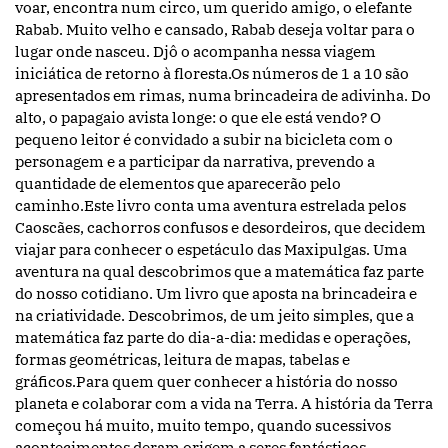
voar, encontra num circo, um querido amigo, o elefante
Rabab. Muito velho e cansado, Rabab deseja voltar para o
lugar onde nasceu. Djô o acompanha nessa viagem
iniciática de retorno à floresta.Os números de 1 a 10 são
apresentados em rimas, numa brincadeira de adivinha. Do
alto, o papagaio avista longe: o que ele está vendo? O
pequeno leitor é convidado a subir na bicicleta com o
personagem e a participar da narrativa, prevendo a
quantidade de elementos que aparecerão pelo
caminho.Este livro conta uma aventura estrelada pelos
Caoscães, cachorros confusos e desordeiros, que decidem
viajar para conhecer o espetáculo das Maxipulgas. Uma
aventura na qual descobrimos que a matemática faz parte
do nosso cotidiano. Um livro que aposta na brincadeira e
na criatividade. Descobrimos, de um jeito simples, que a
matemática faz parte do dia-a-dia: medidas e operações,
formas geométricas, leitura de mapas, tabelas e
gráficos.Para quem quer conhecer a história do nosso
planeta e colaborar com a vida na Terra. A história da Terra
começou há muito, muito tempo, quando sucessivos
acontecimentos deram origem a seres fantásticos.