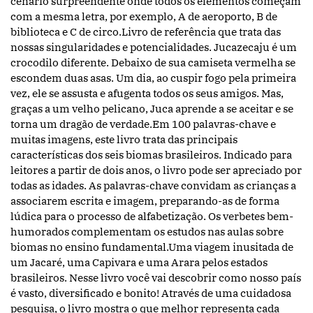
cenário surpreendente onde todos os elementos começam
com a mesma letra, por exemplo, A de aeroporto, B de
biblioteca e C de circo.Livro de referência que trata das
nossas singularidades e potencialidades. Jucazecaju é um
crocodilo diferente. Debaixo de sua camiseta vermelha se
escondem duas asas. Um dia, ao cuspir fogo pela primeira
vez, ele se assusta e afugenta todos os seus amigos. Mas,
graças a um velho pelicano, Juca aprende a se aceitar e se
torna um dragão de verdade.Em 100 palavras-chave e
muitas imagens, este livro trata das principais
características dos seis biomas brasileiros. Indicado para
leitores a partir de dois anos, o livro pode ser apreciado por
todas as idades. As palavras-chave convidam as crianças a
associarem escrita e imagem, preparando-as de forma
lúdica para o processo de alfabetização. Os verbetes bem-
humorados complementam os estudos nas aulas sobre
biomas no ensino fundamental.Uma viagem inusitada de
um Jacaré, uma Capivara e uma Arara pelos estados
brasileiros. Nesse livro você vai descobrir como nosso país
é vasto, diversificado e bonito! Através de uma cuidadosa
pesquisa, o livro mostra o que melhor representa cada