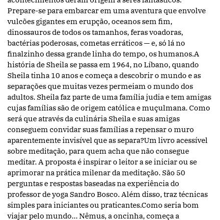
Prepare-se para embarcar em uma aventura que envolve
vulcões gigantes em erupção, oceanos sem fim,
dinossauros de todos os tamanhos, feras voadoras,
bactérias poderosas, cometas erráticos — e, só lá no
finalzinho dessa grande linha do tempo, os humanos.A
história de Sheila se passa em 1964, no Líbano, quando
Sheila tinha 10 anos e começa a descobrir o mundo e as
separações que muitas vezes permeiam o mundo dos
adultos. Sheila faz parte de uma família judia e tem amigas
cujas famílias são de origem católica e muçulmana. Como
será que através da culinária Sheila e suas amigas
conseguem convidar suas famílias a repensar o muro
aparentemente invisível que as separa?Um livro acessível
sobre meditação, para quem acha que não consegue
meditar. A proposta é inspirar o leitor a se iniciar ou se
aprimorar na prática milenar da meditação. São 50
perguntas e respostas baseadas na experiência do
professor de yoga Sandro Bosco. Além disso, traz técnicas
simples para iniciantes ou praticantes.Como seria bom
viajar pelo mundo… Nêmus, a oncinha, começa a