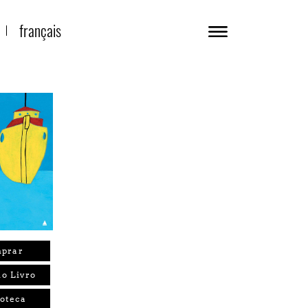
français
prar
o Livro
ioteca