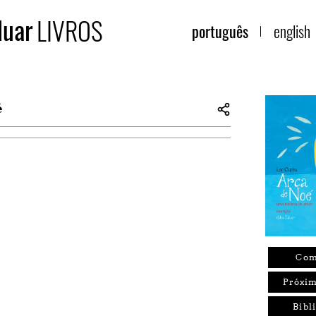
duar
LIVROS
português
english
é
Com
Próxim
Bibl